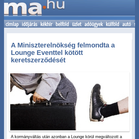
címlap
időjárás
kékhír
belföld
üzlet
adóügyek
külföld
autó
sp
A Miniszterelnökség felmondta a
Lounge Eventtel kötött
keretszerződését
A kormányváltás után azonban a Lounge körül megváltozott a