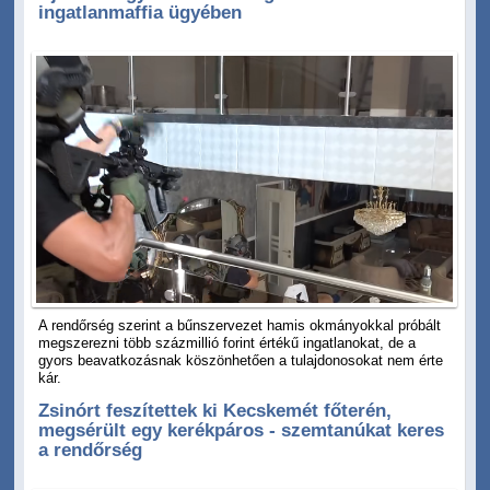
ingatlanmaffia ügyében
A rendőrség szerint a bűnszervezet hamis okmányokkal próbált
megszerezni több százmillió forint értékű ingatlanokat, de a
gyors beavatkozásnak köszönhetően a tulajdonosokat nem érte
kár.
Zsinórt feszítettek ki Kecskemét főterén,
megsérült egy kerékpáros - szemtanúkat keres
a rendőrség