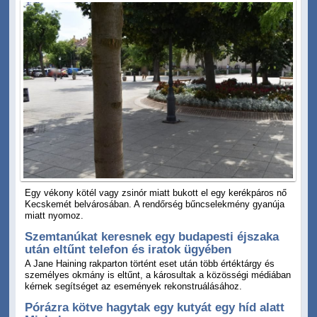
Egy vékony kötél vagy zsinór miatt bukott el egy kerékpáros nő
Kecskemét belvárosában. A rendőrség bűncselekmény gyanúja
miatt nyomoz.
Szemtanúkat keresnek egy budapesti éjszaka
után eltűnt telefon és iratok ügyében
A Jane Haining rakparton történt eset után több értéktárgy és
személyes okmány is eltűnt, a károsultak a közösségi médiában
kérnek segítséget az események rekonstruálásához.
Pórázra kötve hagytak egy kutyát egy híd alatt