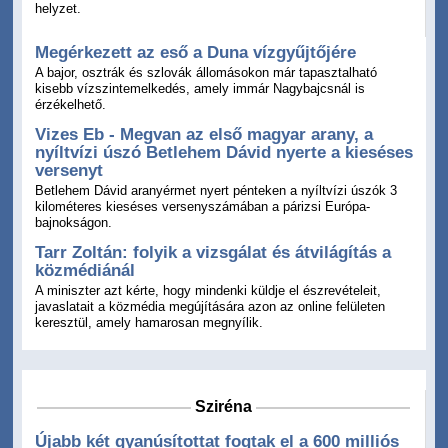
helyzet.
Megérkezett az eső a Duna vízgyűjtőjére
A bajor, osztrák és szlovák állomásokon már tapasztalható
kisebb vízszintemelkedés, amely immár Nagybajcsnál is
érzékelhető.
Vizes Eb - Megvan az első magyar arany, a
nyíltvízi úszó Betlehem Dávid nyerte a kieséses
versenyt
Betlehem Dávid aranyérmet nyert pénteken a nyíltvízi úszók 3
kilométeres kieséses versenyszámában a párizsi Európa-
bajnokságon.
Tarr Zoltán: folyik a vizsgálat és átvilágítás a
közmédiánál
A miniszter azt kérte, hogy mindenki küldje el észrevételeit,
javaslatait a közmédia megújítására azon az online felületen
keresztül, amely hamarosan megnyílik.
Sziréna
Újabb két gyanúsítottat fogtak el a 600 milliós